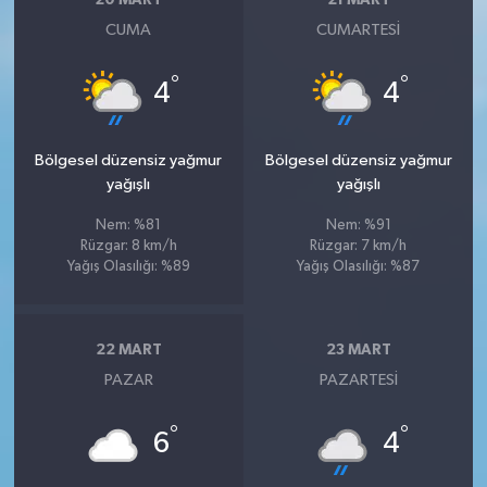
20 MART
21 MART
CUMA
CUMARTESI
°
°
4
4
Bölgesel düzensiz yağmur
Bölgesel düzensiz yağmur
yağışlı
yağışlı
Nem: %81
Nem: %91
Rüzgar: 8 km/h
Rüzgar: 7 km/h
Yağış Olasılığı: %89
Yağış Olasılığı: %87
22 MART
23 MART
PAZAR
PAZARTESI
°
°
6
4