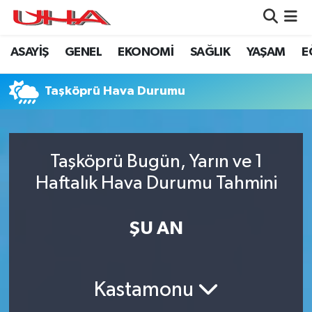
ASAYİŞ
GENEL
EKONOMİ
SAĞLIK
YAŞAM
E
ASAYİŞ
Nöbetçi Eczaneler
GÜNDEM
Hava Durumu
Taşköprü Hava Durumu
GENEL
Namaz Vakitleri
Taşköprü Bugün, Yarın ve 1
YAŞAM
Trafik Durumu
Haftalık Hava Durumu Tahmini
SAĞLIK
Puan Durumu ve Fikstür
ŞU AN
LEZETLERİMİZ
Tüm Manşetler
EKONOMİ
Son Dakika Haberleri
Kastamonu
EĞİTİM
Haber Arşivi