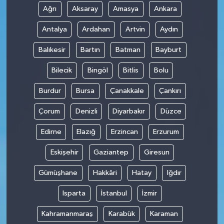
Ağrı
Aksaray
Amasya
Ankara
SİYASET
Antalya
Ardahan
Artvin
Aydın
SPOR
Balıkesir
Bartın
Batman
Bayburt
Bilecik
Bingöl
Bitlis
Bolu
TEKNOLOJİ
Burdur
Bursa
Çanakkale
Çankırı
VEFATLAR
Çorum
Denizli
Diyarbakır
Düzce
Yerel
Edirne
Elazığ
Erzincan
Erzurum
Eskişehir
Gaziantep
Giresun
Gümüşhane
Hakkâri
Hatay
Iğdır
Isparta
İstanbul
İzmir
Kahramanmaraş
Karabük
Karaman