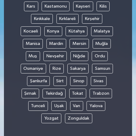
Kars
Kastamonu
Kayseri
Kilis
Kırıkkale
Kırklareli
Kırşehir
Kocaeli
Konya
Kütahya
Malatya
Manisa
Mardin
Mersin
Muğla
Muş
Nevşehir
Niğde
Ordu
Osmaniye
Rize
Sakarya
Samsun
Şanlıurfa
Siirt
Sinop
Sivas
Şırnak
Tekirdağ
Tokat
Trabzon
Tunceli
Uşak
Van
Yalova
Yozgat
Zonguldak