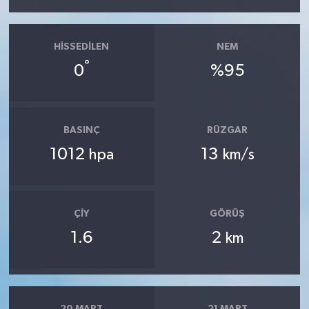
HISSEDILEN
NEM
°
0
%95
BASINÇ
RÜZGAR
1012
13
hpa
km/s
ÇIY
GÖRÜŞ
1.6
2
km