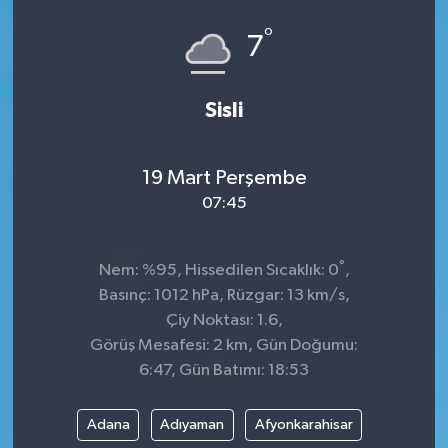
°
ÇEVRE
7
DÜNYA
Sisli
HABERDE İNSAN
19 Mart Perşembe
BİLİM VE TEKNOLOJİ
07:45
KAMPANYALAR
°
Nem: %95, Hissedilen Sıcaklık: 0
,
KÜLTÜR-SANAT
Basınç: 1012 hPa, Rüzgar: 13 km/s,
Çiy Noktası: 1.6,
Magazin
Görüş Mesafesi: 2 km, Gün Doğumu:
6:47, Gün Batımı: 18:53
ÖZEL HABER
Adana
Adıyaman
Afyonkarahisar
POLİTİKA