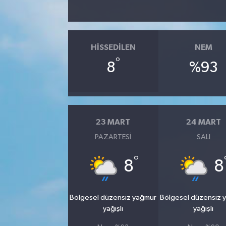
SİYASET
HISSEDILEN
NEM
SPOR
°
8
%93
TEKNOLOJİ
VEFATLAR
23 MART
24 MART
Yerel
PAZARTESI
SALI
°
8
8
Bölgesel düzensiz yağmur
Bölgesel düzensiz 
yağışlı
yağışlı