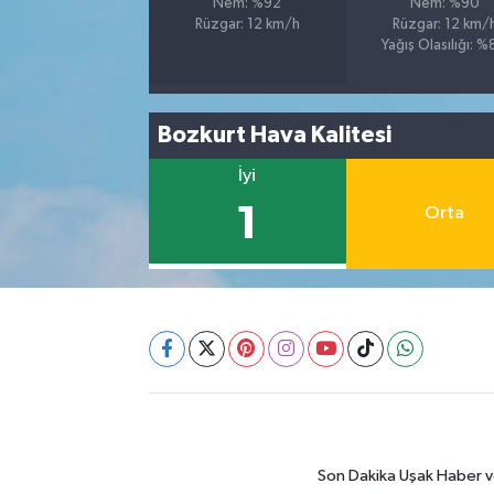
Nem: %92
Nem: %90
Rüzgar: 12 km/h
Rüzgar: 12 km/
Yağış Olasılığı: 
Bozkurt Hava Kalitesi
İyi
1
Orta
Son Dakika Uşak Haber ve 