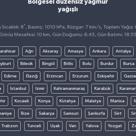
Bölgesel düzensiz yağmur
yağışlı
°
Sıcaklık: 8
, Basınç: 1010 hPa, Rüzgar: 7 km/s, Toplam Yağış: 
Görüş Mesafesi: 10 km, Gün Doğumu: 6:45, Gün Batımı: 18:5
arahisar
Ağrı
Aksaray
Amasya
Ankara
Antalya
yburt
Bilecik
Bingöl
Bitlis
Bolu
Burdur
Bursa
Edirne
Elazığ
Erzincan
Erzurum
Eskişehir
Gazia
a
İstanbul
İzmir
Kahramanmaraş
Karabük
Karama
hir
Kocaeli
Konya
Kütahya
Malatya
Manisa
aniye
Rize
Sakarya
Samsun
Şanlıurfa
Siirt
Si
Trabzon
Tunceli
Uşak
Van
Yalova
Yozgat
Z