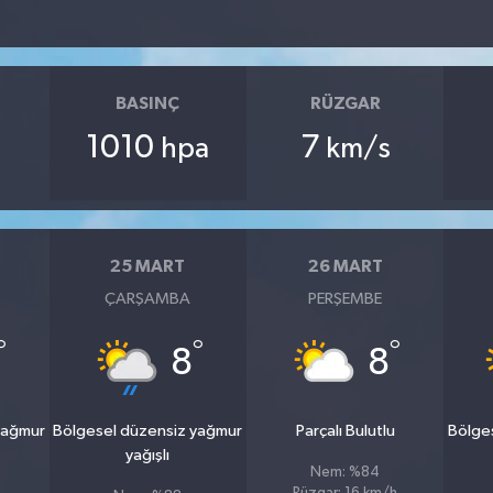
BASINÇ
RÜZGAR
1010
7
hpa
km/s
25 MART
26 MART
ÇARŞAMBA
PERŞEMBE
°
°
°
8
8
yağmur
Bölgesel düzensiz yağmur
Parçalı Bulutlu
Bölge
yağışlı
Nem: %84