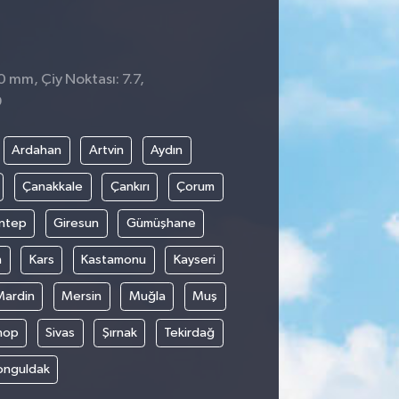
0 mm, Çiy Noktası: 7.7,
9
Ardahan
Artvin
Aydın
Çanakkale
Çankırı
Çorum
ntep
Giresun
Gümüşhane
n
Kars
Kastamonu
Kayseri
Mardin
Mersin
Muğla
Muş
nop
Sivas
Şırnak
Tekirdağ
onguldak