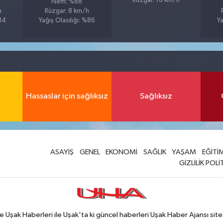
Rüzgar: 16 km/h
Nem: %88
h
Rüzgar: 8 km/h
%84
Yağış Olasılığı: %86
Ya
Hassaslar için sağlıksız
Sağlıksız
ASAYİŞ
GENEL
EKONOMİ
SAĞLIK
YAŞAM
EĞİTİ
GİZLİLİK POLİ
Uşak Haberleri ile Uşak'ta ki güncel haberleri Uşak Haber Ajansı site