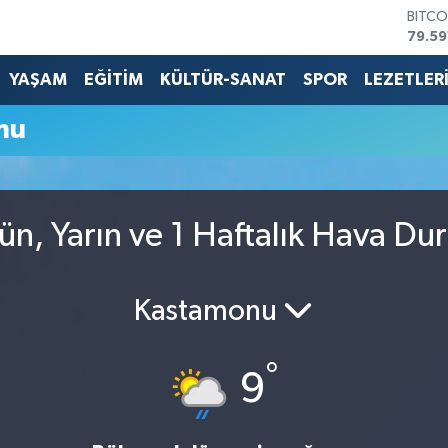
BITCO
79.59
DOLA
45,4
YAŞAM
EĞİTİM
KÜLTÜR-SANAT
SPOR
LEZETLER
EURO
53,3
mu
STERL
61,6
G.ALT
6862
BİST1
n, Yarın ve 1 Haftalık Hava D
14.59
Kastamonu
°
9