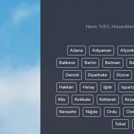
ÇEVRE
DÜNYA
Nem: %93, Hissedilen 
HABERDE İNSAN
Adana
Adıyaman
Afyonk
BİLİM VE TEKNOLOJİ
Balıkesir
Bartın
Batman
Ba
KAMPANYALAR
Denizli
Diyarbakır
Düzce
KÜLTÜR-SANAT
Hakkâri
Hatay
Iğdır
Ispart
Kilis
Kırıkkale
Kırklareli
Kırşe
Magazin
Nevşehir
Niğde
Ordu
Osm
ÖZEL HABER
Tokat
POLİTİKA