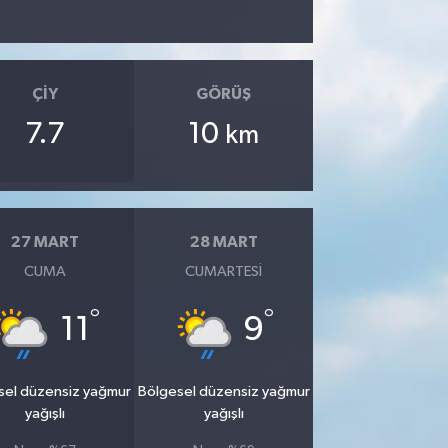
ÇIY
GÖRÜŞ
7.7
10
km
27 MART
28 MART
CUMA
CUMARTESI
°
°
11
9
sel düzensiz yağmur
Bölgesel düzensiz yağmur
yağışlı
yağışlı