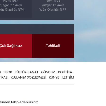
Nem: %67
Nem: %69
Rüzgar: 27 km/h
Rüzgar: 12 km/h
ğış Olasılığı: %74
Yağış Olasılığı: %77
Çok Sağlıksız
Tehlikeli
M
SPOR
KÜLTÜR-SANAT
GÜNDEM
POLİTİKA
TİKASI
KULLANIM SÖZLEŞMESİ
KÜNYE
İLETİŞİM
sinden takip edebilirsiniz