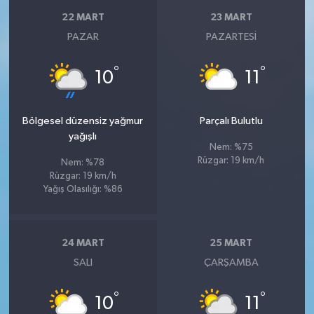
22 MART
23 MART
PAZAR
PAZARTESI
°
°
10
11
Bölgesel düzensiz yağmur
Parçalı Bulutlu
yağışlı
Nem: %75
Rüzgar: 19 km/h
Nem: %78
Rüzgar: 19 km/h
Yağış Olasılığı: %86
24 MART
25 MART
SALI
ÇARŞAMBA
°
°
10
11