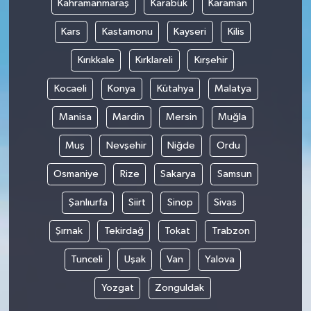
Kahramanmaraş
Karabük
Karaman
Kars
Kastamonu
Kayseri
Kilis
Kırıkkale
Kırklareli
Kırşehir
Kocaeli
Konya
Kütahya
Malatya
Manisa
Mardin
Mersin
Muğla
Muş
Nevşehir
Niğde
Ordu
Osmaniye
Rize
Sakarya
Samsun
Şanlıurfa
Siirt
Sinop
Sivas
Şırnak
Tekirdağ
Tokat
Trabzon
Tunceli
Uşak
Van
Yalova
Yozgat
Zonguldak