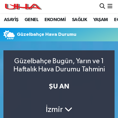
ASAYİŞ
GENEL
EKONOMİ
SAĞLIK
YAŞAM
E
ASAYİŞ
Nöbetçi Eczaneler
GÜNDEM
Hava Durumu
Güzelbahçe Hava Durumu
GENEL
Namaz Vakitleri
Güzelbahçe Bugün, Yarın ve 1
YAŞAM
Trafik Durumu
Haftalık Hava Durumu Tahmini
SAĞLIK
Puan Durumu ve Fikstür
ŞU AN
LEZETLERİMİZ
Tüm Manşetler
EKONOMİ
Son Dakika Haberleri
İzmir
EĞİTİM
Haber Arşivi