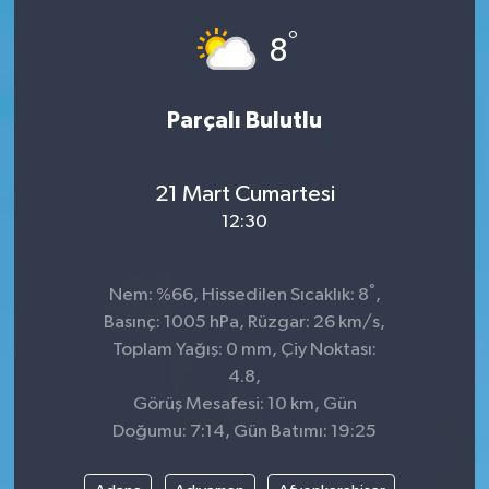
°
ÇEVRE
8
DÜNYA
Parçalı Bulutlu
HABERDE İNSAN
21 Mart Cumartesi
BİLİM VE TEKNOLOJİ
12:30
KAMPANYALAR
°
Nem: %66, Hissedilen Sıcaklık: 8
,
KÜLTÜR-SANAT
Basınç: 1005 hPa, Rüzgar: 26 km/s,
Toplam Yağış: 0 mm, Çiy Noktası:
Magazin
4.8,
Görüş Mesafesi: 10 km, Gün
ÖZEL HABER
Doğumu: 7:14, Gün Batımı: 19:25
POLİTİKA