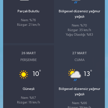
Parçalı Bulutlu
Bölgesel düzensiz yağmur
yağışlı
Nem: %76
Rüzgar: 21 km/h
Nem: %70
Rüzgar: 35 km/h
Yağış Olasılığı: %83
26 MART
27 MART
PERŞEMBE
CUMA
°
°
10
13
Güneşli
Bölgesel düzensiz yağmur
yağışlı
Nem: %67
Rüzgar: 16 km/h
Nem: %66
Rüzgar: 39 km/h