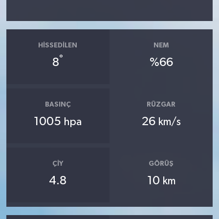
HISSEDILEN
NEM
°
8
%66
BASINÇ
RÜZGAR
1005
26
hpa
km/s
ÇIY
GÖRÜŞ
4.8
10
km