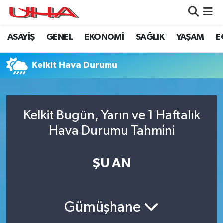
ASAYİŞ
GENEL
EKONOMİ
SAĞLIK
YAŞAM
E
ASAYİŞ
Nöbetçi Eczaneler
GÜNDEM
Hava Durumu
Kelkit Hava Durumu
GENEL
Namaz Vakitleri
Kelkit Bugün, Yarın ve 1 Haftalık
YAŞAM
Trafik Durumu
Hava Durumu Tahmini
SAĞLIK
Puan Durumu ve Fikstür
ŞU AN
LEZETLERİMİZ
Tüm Manşetler
EKONOMİ
Son Dakika Haberleri
Gümüşhane
EĞİTİM
Haber Arşivi