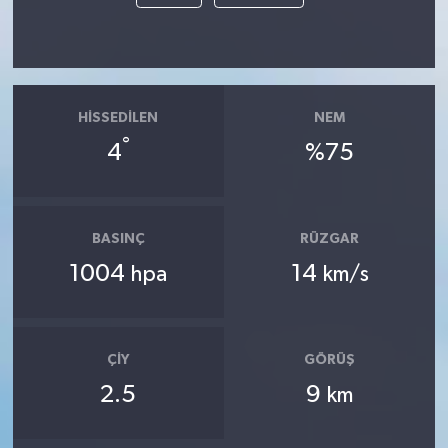
HISSEDILEN
NEM
°
4
%75
BASINÇ
RÜZGAR
1004
14
hpa
km/s
ÇIY
GÖRÜŞ
2.5
9
km