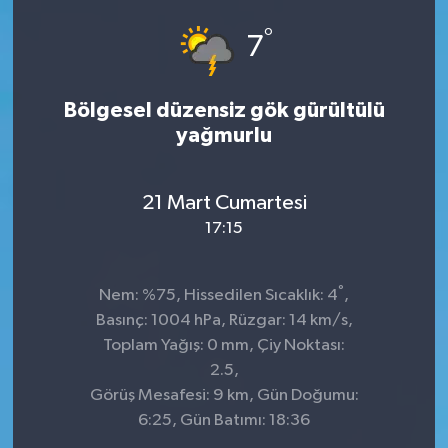
°
ÇEVRE
7
DÜNYA
Bölgesel düzensiz gök gürültülü
yağmurlu
HABERDE İNSAN
BİLİM VE TEKNOLOJİ
21 Mart Cumartesi
17:15
KAMPANYALAR
KÜLTÜR-SANAT
°
Nem: %75, Hissedilen Sıcaklık: 4
,
Basınç: 1004 hPa, Rüzgar: 14 km/s,
Magazin
Toplam Yağış: 0 mm, Çiy Noktası:
2.5,
ÖZEL HABER
Görüş Mesafesi: 9 km, Gün Doğumu:
6:25, Gün Batımı: 18:36
POLİTİKA