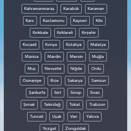
Kahramanmaraş
Karabük
Karaman
Kars
Kastamonu
Kayseri
Kilis
Kırıkkale
Kırklareli
Kırşehir
Kocaeli
Konya
Kütahya
Malatya
Manisa
Mardin
Mersin
Muğla
Muş
Nevşehir
Niğde
Ordu
Osmaniye
Rize
Sakarya
Samsun
Şanlıurfa
Siirt
Sinop
Sivas
Şırnak
Tekirdağ
Tokat
Trabzon
Tunceli
Uşak
Van
Yalova
Yozgat
Zonguldak