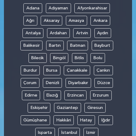
Adana
Adıyaman
Afyonkarahisar
SİYASET
Ağrı
Aksaray
Amasya
Ankara
SPOR
Antalya
Ardahan
Artvin
Aydın
TEKNOLOJİ
Balıkesir
Bartın
Batman
Bayburt
Bilecik
Bingöl
Bitlis
Bolu
VEFATLAR
Burdur
Bursa
Çanakkale
Çankırı
Yerel
Çorum
Denizli
Diyarbakır
Düzce
Edirne
Elazığ
Erzincan
Erzurum
Eskişehir
Gaziantep
Giresun
Gümüşhane
Hakkâri
Hatay
Iğdır
Isparta
İstanbul
İzmir