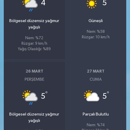
°
°
4
5
Bölgesel düzensiz yağmur
Güneşli
yağışlı
Nem: %58
Rüzgar: 10 km/h
Nem: %72
Rüzgar: 9 km/h
Yağış Olasılığı: %89
26 MART
27 MART
PERŞEMBE
CUMA
°
°
5
5
Bölgesel düzensiz yağmur
Parçalı Bulutlu
yağışlı
Nem: %74