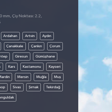
 0 mm, Çiy Noktası: 2.2,
6
Ardahan
Artvin
Aydın
Çanakkale
Çankırı
Çorum
ntep
Giresun
Gümüşhane
n
Kars
Kastamonu
Kayseri
Mardin
Mersin
Muğla
Muş
nop
Sivas
Şırnak
Tekirdağ
onguldak