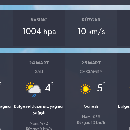
BASINÇ
RÜZGAR
1004
10
hpa
km/s
24 MART
25 MART
SALI
ÇARŞAMBA
°
°
°
4
5
yağmur
Bölgesel düzensiz yağmur
Güneşli
Bölge
yağışlı
Nem: %58
Rüzgar: 10 km/h
Nem: %72
h
Rüzgar: 9 km/h