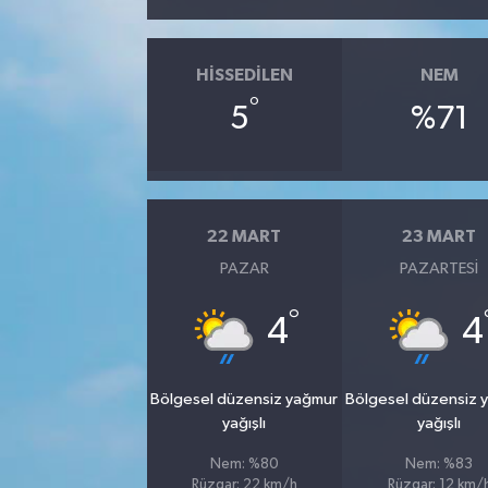
SİYASET
HISSEDILEN
NEM
SPOR
°
5
%71
TEKNOLOJİ
VEFATLAR
22 MART
23 MART
PAZAR
PAZARTESI
Yerel
°
4
4
Bölgesel düzensiz yağmur
Bölgesel düzensiz 
yağışlı
yağışlı
Nem: %80
Nem: %83
Rüzgar: 22 km/h
Rüzgar: 12 km/