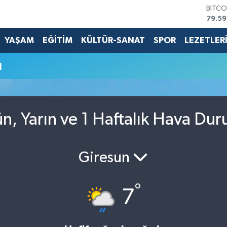
BITCO
79.59
DOLA
45,4
YAŞAM
EĞİTİM
KÜLTÜR-SANAT
SPOR
LEZETLER
EURO
53,3
u
STERL
61,6
G.ALT
6862
BİST1
n, Yarın ve 1 Haftalık Hava Du
14.59
Giresun
°
7