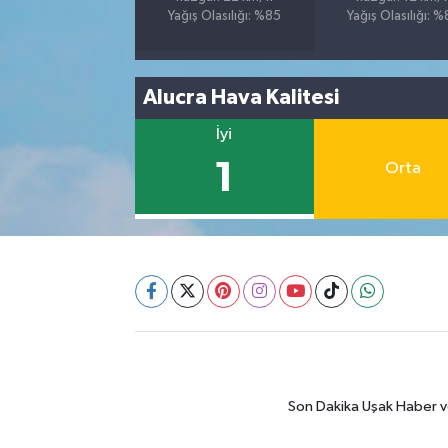
Yağış Olasılığı: %85
Yağış Olasılığı: 
Alucra Hava Kalitesi
İyi
1
Orta
Son Dakika Uşak Haber ve 