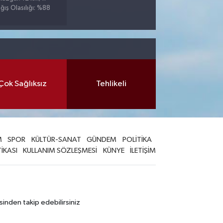
ğış Olasılığı: %88
Çok Sağlıksız
Tehlikeli
M
SPOR
KÜLTÜR-SANAT
GÜNDEM
POLİTİKA
TİKASI
KULLANIM SÖZLEŞMESİ
KÜNYE
İLETİŞİM
sinden takip edebilirsiniz