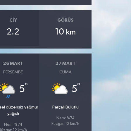
ÇIY
GÖRÜŞ
2.2
10
km
26 MART
27 MART
PERŞEMBE
CUMA
°
°
5
5
sel düzensiz yağmur
Parçalı Bulutlu
yağışlı
Nem: %74
Rüzgar: 12 km/h
Nem: %74
Rüzgar: 12 km/h