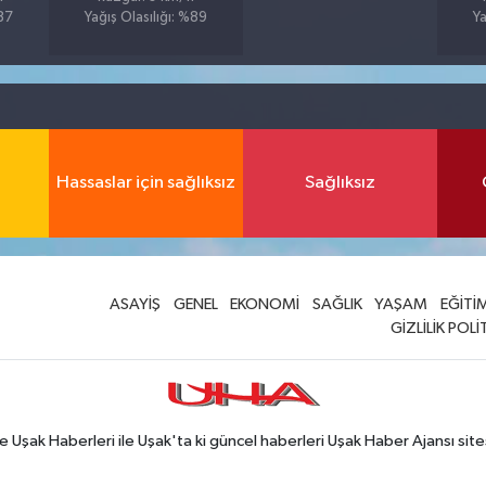
%87
Yağış Olasılığı: %89
Ya
Hassaslar için sağlıksız
Sağlıksız
ASAYİŞ
GENEL
EKONOMİ
SAĞLIK
YAŞAM
EĞİTİ
GİZLİLİK POLİ
Uşak Haberleri ile Uşak'ta ki güncel haberleri Uşak Haber Ajansı site