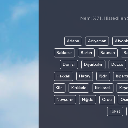
ÇEVRE
Nem: %71, Hissedilen S
DÜNYA
HABERDE İNSAN
Adana
Adıyaman
Afyonk
Balıkesir
Bartın
Batman
Ba
BİLİM VE TEKNOLOJİ
Denizli
Diyarbakır
Düzce
KAMPANYALAR
Hakkâri
Hatay
Iğdır
Ispart
KÜLTÜR-SANAT
Kilis
Kırıkkale
Kırklareli
Kırşe
Magazin
Nevşehir
Niğde
Ordu
Osm
Tokat
ÖZEL HABER
POLİTİKA