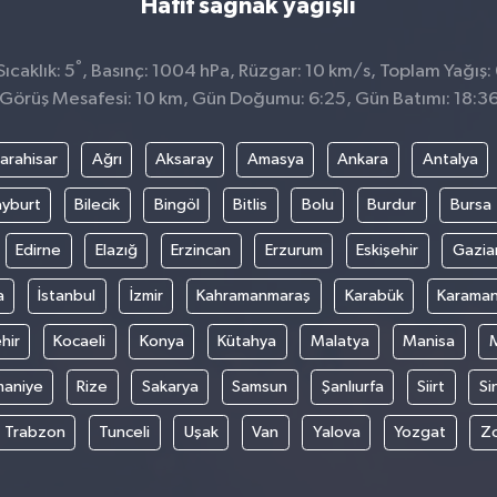
Hafif sağnak yağışlı
°
ıcaklık: 5
, Basınç: 1004 hPa, Rüzgar: 10 km/s, Toplam Yağış:
Görüş Mesafesi: 10 km, Gün Doğumu: 6:25, Gün Batımı: 18:3
arahisar
Ağrı
Aksaray
Amasya
Ankara
Antalya
yburt
Bilecik
Bingöl
Bitlis
Bolu
Burdur
Bursa
Edirne
Elazığ
Erzincan
Erzurum
Eskişehir
Gazia
a
İstanbul
İzmir
Kahramanmaraş
Karabük
Karama
hir
Kocaeli
Konya
Kütahya
Malatya
Manisa
aniye
Rize
Sakarya
Samsun
Şanlıurfa
Siirt
Si
Trabzon
Tunceli
Uşak
Van
Yalova
Yozgat
Z