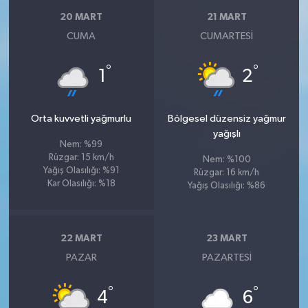
20 MART
21 MART
CUMA
CUMARTESI
°
°
1
2
Orta kuvvetli yağmurlu
Bölgesel düzensiz yağmur
yağışlı
Nem: %99
Rüzgar: 15 km/h
Nem: %100
Yağış Olasılığı: %91
Rüzgar: 16 km/h
Kar Olasılığı: %18
Yağış Olasılığı: %86
22 MART
23 MART
PAZAR
PAZARTESI
°
°
4
6