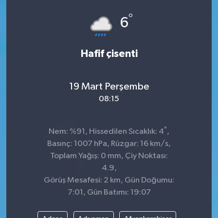
°
ÇEVRE
6
DÜNYA
Hafif çisenti
HABERDE İNSAN
19 Mart Perşembe
BİLİM VE TEKNOLOJİ
08:15
KAMPANYALAR
°
Nem: %91, Hissedilen Sıcaklık: 4
,
KÜLTÜR-SANAT
Basınç: 1007 hPa, Rüzgar: 16 km/s,
Toplam Yağış: 0 mm, Çiy Noktası:
Magazin
4.9,
Görüş Mesafesi: 2 km, Gün Doğumu:
ÖZEL HABER
7:01, Gün Batımı: 19:07
POLİTİKA