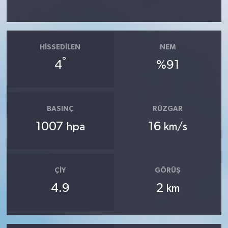
HISSEDILEN
NEM
°
4
%91
BASINÇ
RÜZGAR
1007
16
hpa
km/s
ÇIY
GÖRÜŞ
4.9
2
km