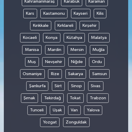
Kahramanmaraş
Karabük
Karaman
Kars
Kastamonu
Kayseri
Kilis
Kırıkkale
Kırklareli
Kırşehir
Kocaeli
Konya
Kütahya
Malatya
Manisa
Mardin
Mersin
Muğla
Muş
Nevşehir
Niğde
Ordu
Osmaniye
Rize
Sakarya
Samsun
Şanlıurfa
Siirt
Sinop
Sivas
Şırnak
Tekirdağ
Tokat
Trabzon
Tunceli
Uşak
Van
Yalova
Yozgat
Zonguldak