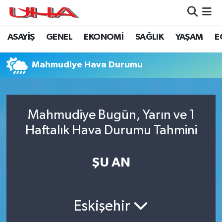
ASAYİŞ
GENEL
EKONOMİ
SAĞLIK
YAŞAM
E
ASAYİŞ
Nöbetçi Eczaneler
GÜNDEM
Hava Durumu
Mahmudiye Hava Durumu
GENEL
Namaz Vakitleri
Mahmudiye Bugün, Yarın ve 1
YAŞAM
Trafik Durumu
Haftalık Hava Durumu Tahmini
SAĞLIK
Puan Durumu ve Fikstür
ŞU AN
LEZETLERİMİZ
Tüm Manşetler
EKONOMİ
Son Dakika Haberleri
Eskişehir
EĞİTİM
Haber Arşivi