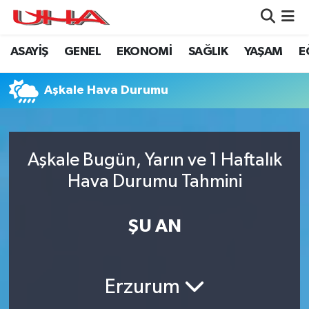
ASAYİŞ
GENEL
EKONOMİ
SAĞLIK
YAŞAM
E
ASAYİŞ
Nöbetçi Eczaneler
GÜNDEM
Hava Durumu
Aşkale Hava Durumu
GENEL
Namaz Vakitleri
Aşkale Bugün, Yarın ve 1 Haftalık
YAŞAM
Trafik Durumu
Hava Durumu Tahmini
SAĞLIK
Puan Durumu ve Fikstür
ŞU AN
LEZETLERİMİZ
Tüm Manşetler
EKONOMİ
Son Dakika Haberleri
Erzurum
EĞİTİM
Haber Arşivi