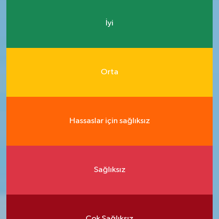
İyi
Orta
Hassaslar için sağlıksız
Sağlıksız
Çok Sağlıksız