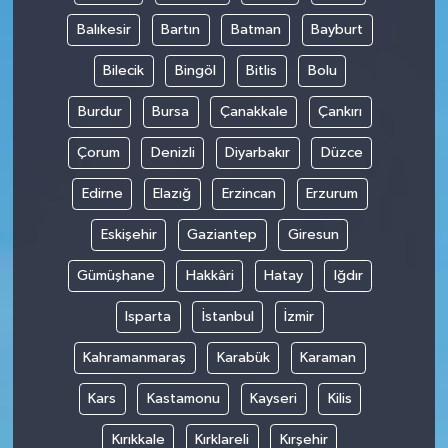
Balıkesir
Bartın
Batman
Bayburt
SİYASET
Bilecik
Bingöl
Bitlis
Bolu
SPOR
Burdur
Bursa
Çanakkale
Çankırı
TEKNOLOJİ
Çorum
Denizli
Diyarbakır
Düzce
Edirne
Elazığ
Erzincan
Erzurum
VEFATLAR
Eskişehir
Gaziantep
Giresun
Yerel
Gümüşhane
Hakkâri
Hatay
Iğdır
Isparta
İstanbul
İzmir
Kahramanmaraş
Karabük
Karaman
Kars
Kastamonu
Kayseri
Kilis
Kırıkkale
Kırklareli
Kırşehir