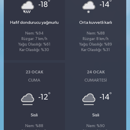
°
°
-18
-14
Hafif dondurucu yağmurlu
Orta kuvvetli karlı
Nem: %94
Nem: %88
Rüzgar: 7 km/h
Rüzgar: 8 km/h
Yağış Olasılığı: %61
Yağış Olasılığı: %89
Kar Olasılığı: %30
Kar Olasılığı: %31
23 OCAK
24 OCAK
CUMA
CUMARTESI
°
°
-12
-14
Sisli
Sisli
Nem: %88
Nem: %90