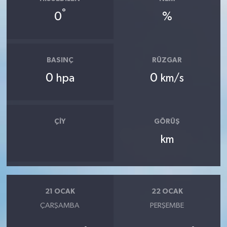
°
0
%
BASINÇ
RÜZGAR
0
0
hpa
km/s
ÇIY
GÖRÜŞ
km
21 OCAK
22 OCAK
ÇARŞAMBA
PERŞEMBE