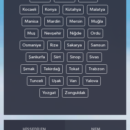
Kocaeli
Konya
Kütahya
Malatya
Manisa
Mardin
Mersin
Muğla
Muş
Nevşehir
Niğde
Ordu
Osmaniye
Rize
Sakarya
Samsun
Şanlıurfa
Siirt
Sinop
Sivas
Şırnak
Tekirdağ
Tokat
Trabzon
Tunceli
Uşak
Van
Yalova
Yozgat
Zonguldak
HISSEDILEN
NEM