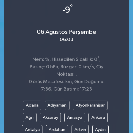
°
-9
ÇEVRE
DÜNYA
06 Ağustos Perşembe
06:03
HABERDE İNSAN
BİLİM VE TEKNOLOJİ
°
Nem: %, Hissedilen Sıcaklık: 0
,
Basınç: 0 hPa, Rüzgar: 0 km/s, Çiy
KAMPANYALAR
Noktası: ,
Görüş Mesafesi: km, Gün Doğumu:
KÜLTÜR-SANAT
7:36, Gün Batımı: 17:23
Magazin
Adana
Adıyaman
Afyonkarahisar
ÖZEL HABER
Ağrı
Aksaray
Amasya
Ankara
Antalya
Ardahan
Artvin
Aydın
POLİTİKA