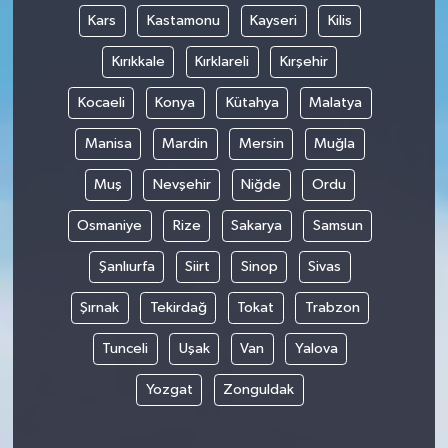
Kars
Kastamonu
Kayseri
Kilis
Kırıkkale
Kırklareli
Kırşehir
Kocaeli
Konya
Kütahya
Malatya
Manisa
Mardin
Mersin
Muğla
Muş
Nevşehir
Niğde
Ordu
Osmaniye
Rize
Sakarya
Samsun
Şanlıurfa
Siirt
Sinop
Sivas
Şırnak
Tekirdağ
Tokat
Trabzon
Tunceli
Uşak
Van
Yalova
Yozgat
Zonguldak