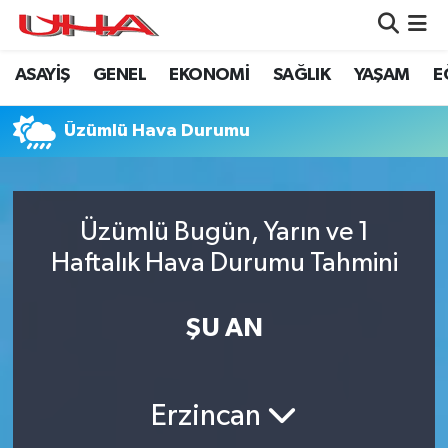
ASAYİŞ
GENEL
EKONOMİ
SAĞLIK
YAŞAM
E
ASAYİŞ
Nöbetçi Eczaneler
GÜNDEM
Hava Durumu
Üzümlü Hava Durumu
GENEL
Namaz Vakitleri
Üzümlü Bugün, Yarın ve 1
YAŞAM
Trafik Durumu
Haftalık Hava Durumu Tahmini
SAĞLIK
Puan Durumu ve Fikstür
ŞU AN
LEZETLERİMİZ
Tüm Manşetler
EKONOMİ
Son Dakika Haberleri
Erzincan
EĞİTİM
Haber Arşivi