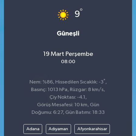
°
ÇEVRE
9
DÜNYA
Güneşli
HABERDE İNSAN
19 Mart Perşembe
BİLİM VE TEKNOLOJİ
08:00
KAMPANYALAR
°
Nem: %86, Hissedilen Sıcaklık: -3
,
KÜLTÜR-SANAT
Basınç: 1013 hPa, Rüzgar: 8 km/s,
Çiy Noktası: -4.1,
Magazin
Görüş Mesafesi: 10 km, Gün
Doğumu: 6:27, Gün Batımı: 18:33
ÖZEL HABER
Adana
Adıyaman
Afyonkarahisar
POLİTİKA