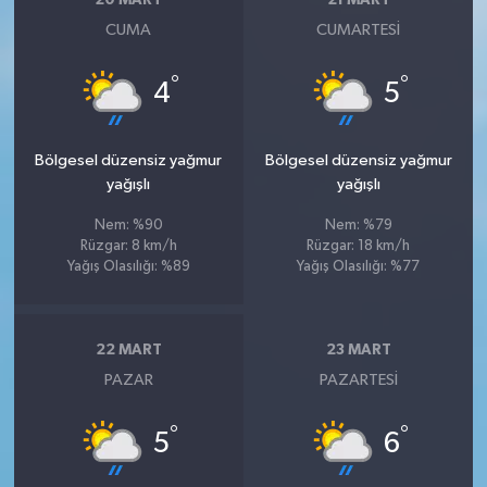
20 MART
21 MART
CUMA
CUMARTESI
°
°
4
5
Bölgesel düzensiz yağmur
Bölgesel düzensiz yağmur
yağışlı
yağışlı
Nem: %90
Nem: %79
Rüzgar: 8 km/h
Rüzgar: 18 km/h
Yağış Olasılığı: %89
Yağış Olasılığı: %77
22 MART
23 MART
PAZAR
PAZARTESI
°
°
5
6