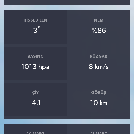
HISSEDILEN
NEM
°
-3
%86
BASINÇ
RÜZGAR
1013
8
hpa
km/s
ÇIY
GÖRÜŞ
-4.1
10
km