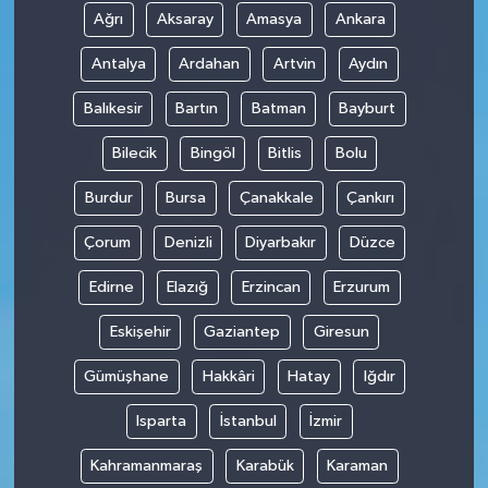
Ağrı
Aksaray
Amasya
Ankara
SİYASET
Antalya
Ardahan
Artvin
Aydın
SPOR
Balıkesir
Bartın
Batman
Bayburt
Bilecik
Bingöl
Bitlis
Bolu
TEKNOLOJİ
Burdur
Bursa
Çanakkale
Çankırı
VEFATLAR
Çorum
Denizli
Diyarbakır
Düzce
Yerel
Edirne
Elazığ
Erzincan
Erzurum
Eskişehir
Gaziantep
Giresun
Gümüşhane
Hakkâri
Hatay
Iğdır
Isparta
İstanbul
İzmir
Kahramanmaraş
Karabük
Karaman