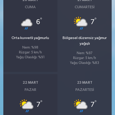
20 MART
21 MART
CUMA
CUMARTESI
°
°
6
7
Orta kuvvetli yağmurlu
Bölgesel düzensiz yağmur
yağışlı
Nem: %98
Rüzgar: 5 km/h
Nem: %97
Yağış Olasılığı: %91
Rüzgar: 5 km/h
Yağış Olasılığı: %83
22 MART
23 MART
PAZAR
PAZARTESI
°
°
7
7