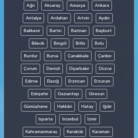
Ağrı
Aksaray
Amasya
Ankara
SİYASET
Antalya
Ardahan
Artvin
Aydın
SPOR
Balıkesir
Bartın
Batman
Bayburt
Bilecik
Bingöl
Bitlis
Bolu
TEKNOLOJİ
Burdur
Bursa
Çanakkale
Çankırı
VEFATLAR
Çorum
Denizli
Diyarbakır
Düzce
Yerel
Edirne
Elazığ
Erzincan
Erzurum
Eskişehir
Gaziantep
Giresun
Gümüşhane
Hakkâri
Hatay
Iğdır
Isparta
İstanbul
İzmir
Kahramanmaraş
Karabük
Karaman