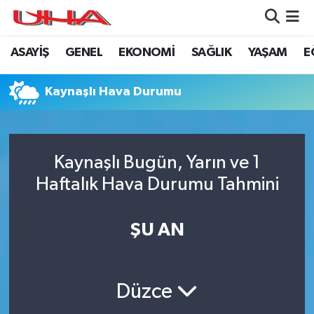
ASAYİŞ
GENEL
EKONOMİ
SAĞLIK
YAŞAM
E
ASAYİŞ
Nöbetçi Eczaneler
GÜNDEM
Hava Durumu
Kaynaşlı Hava Durumu
GENEL
Namaz Vakitleri
Kaynaşlı Bugün, Yarın ve 1
YAŞAM
Trafik Durumu
Haftalık Hava Durumu Tahmini
SAĞLIK
Puan Durumu ve Fikstür
ŞU AN
LEZETLERİMİZ
Tüm Manşetler
EKONOMİ
Son Dakika Haberleri
Düzce
EĞİTİM
Haber Arşivi