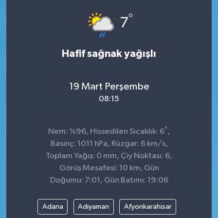
°
ÇEVRE
7
DÜNYA
Hafif sağnak yağışlı
HABERDE İNSAN
19 Mart Perşembe
BİLİM VE TEKNOLOJİ
08:15
KAMPANYALAR
°
Nem: %96, Hissedilen Sıcaklık: 6
,
KÜLTÜR-SANAT
Basınç: 1011 hPa, Rüzgar: 6 km/s,
Toplam Yağış: 0 mm, Çiy Noktası: 6,
Magazin
Görüş Mesafesi: 10 km, Gün
Doğumu: 7:01, Gün Batımı: 19:06
ÖZEL HABER
Adana
Adıyaman
Afyonkarahisar
POLİTİKA