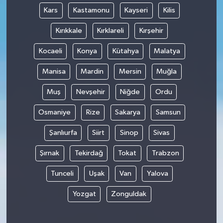
Kars
Kastamonu
Kayseri
Kilis
Kırıkkale
Kırklareli
Kırşehir
Kocaeli
Konya
Kütahya
Malatya
Manisa
Mardin
Mersin
Muğla
Muş
Nevşehir
Niğde
Ordu
Osmaniye
Rize
Sakarya
Samsun
Şanlıurfa
Siirt
Sinop
Sivas
Şırnak
Tekirdağ
Tokat
Trabzon
Tunceli
Uşak
Van
Yalova
Yozgat
Zonguldak