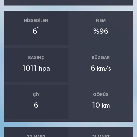
HISSEDILEN
NEM
°
6
%96
BASINÇ
RÜZGAR
1011
6
hpa
km/s
ÇIY
GÖRÜŞ
6
10
km