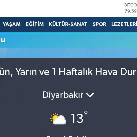
BITCO
79.59
DOLA
45,4
YAŞAM
EĞİTİM
KÜLTÜR-SANAT
SPOR
LEZETLER
EURO
53,3
mu
STERL
61,6
G.ALT
6862
BİST1
n, Yarın ve 1 Haftalık Hava Du
14.59
Diyarbakır
°
13