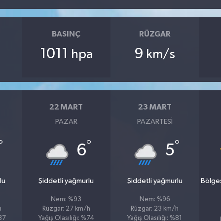
BASINÇ
RÜZGAR
1011
9
hpa
km/s
22 MART
23 MART
PAZAR
PAZARTESI
°
°
°
6
5
lu
Şiddetli yağmurlu
Şiddetli yağmurlu
Bölge
Nem: %93
Nem: %96
h
Rüzgar: 27 km/h
Rüzgar: 23 km/h
%87
Yağış Olasılığı: %74
Yağış Olasılığı: %81