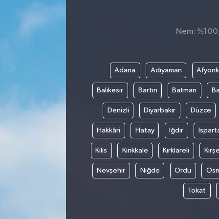
ÇEVRE
Nem: %100, 
DÜNYA
HABERDE İNSAN
Adana
Adıyaman
Afyonk
Balıkesir
Bartın
Batman
Ba
BİLİM VE TEKNOLOJİ
Denizli
Diyarbakır
Düzce
KAMPANYALAR
Hakkâri
Hatay
Iğdır
Ispart
KÜLTÜR-SANAT
Kilis
Kırıkkale
Kırklareli
Kırşe
Magazin
Nevşehir
Niğde
Ordu
Osm
Tokat
ÖZEL HABER
POLİTİKA