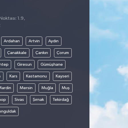
Noktası: 1.9,
2
Ardahan
Artvin
Aydın
Çanakkale
Çankırı
Çorum
ntep
Giresun
Gümüşhane
n
Kars
Kastamonu
Kayseri
Mardin
Mersin
Muğla
Muş
nop
Sivas
Şırnak
Tekirdağ
onguldak