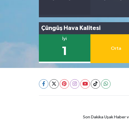
Çüngüş Hava Kalitesi
İyi
1
Orta
Son Dakika Uşak Haber ve 