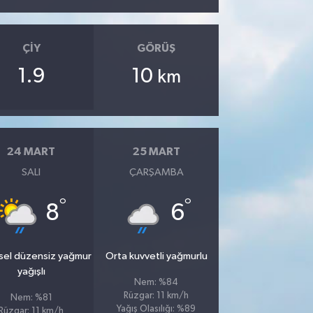
ÇIY
GÖRÜŞ
1.9
10
km
24 MART
25 MART
SALI
ÇARŞAMBA
°
°
8
6
sel düzensiz yağmur
Orta kuvvetli yağmurlu
yağışlı
Nem: %84
Rüzgar: 11 km/h
Nem: %81
Yağış Olasılığı: %89
Rüzgar: 11 km/h