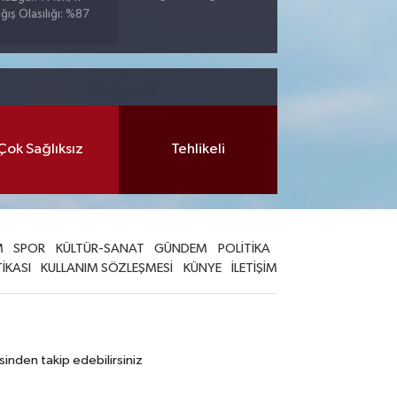
ğış Olasılığı: %87
Çok Sağlıksız
Tehlikeli
M
SPOR
KÜLTÜR-SANAT
GÜNDEM
POLİTİKA
TİKASI
KULLANIM SÖZLEŞMESİ
KÜNYE
İLETİŞİM
sinden takip edebilirsiniz