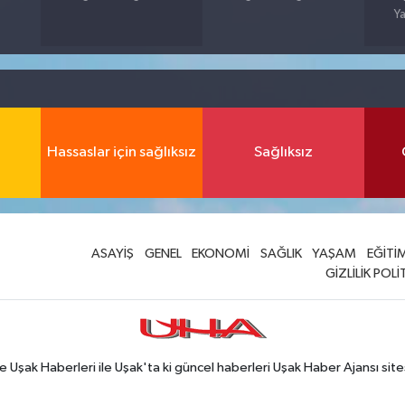
Ya
Hassaslar için sağlıksız
Sağlıksız
ASAYİŞ
GENEL
EKONOMİ
SAĞLIK
YAŞAM
EĞİTİ
GİZLİLİK POLİ
Uşak Haberleri ile Uşak'ta ki güncel haberleri Uşak Haber Ajansı site