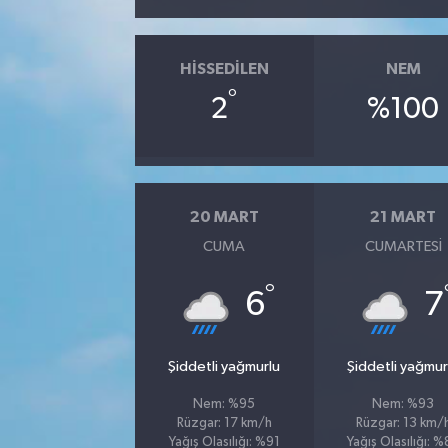
SİYASET
HISSEDILEN
NEM
SPOR
°
2
%100
TEKNOLOJİ
VEFATLAR
20 MART
21 MART
CUMA
CUMARTESI
Yerel
°
6
7
Şiddetli yağmurlu
Şiddetli yağmur
Nem: %95
Nem: %93
Rüzgar: 17 km/h
Rüzgar: 13 km/
Yağış Olasılığı: %91
Yağış Olasılığı: 