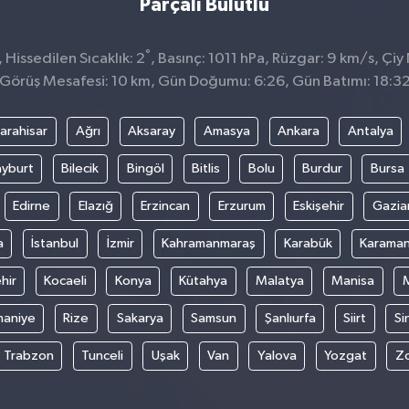
Parçalı Bulutlu
°
Hissedilen Sıcaklık: 2
, Basınç: 1011 hPa, Rüzgar: 9 km/s, Çiy 
Görüş Mesafesi: 10 km, Gün Doğumu: 6:26, Gün Batımı: 18:3
arahisar
Ağrı
Aksaray
Amasya
Ankara
Antalya
yburt
Bilecik
Bingöl
Bitlis
Bolu
Burdur
Bursa
Edirne
Elazığ
Erzincan
Erzurum
Eskişehir
Gazia
a
İstanbul
İzmir
Kahramanmaraş
Karabük
Karama
hir
Kocaeli
Konya
Kütahya
Malatya
Manisa
aniye
Rize
Sakarya
Samsun
Şanlıurfa
Siirt
Si
Trabzon
Tunceli
Uşak
Van
Yalova
Yozgat
Z