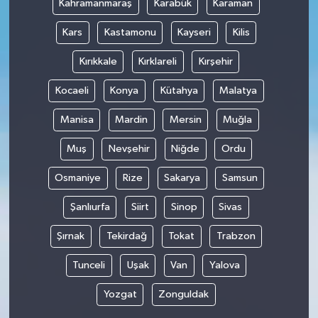
Kahramanmaraş
Karabük
Karaman
Kars
Kastamonu
Kayseri
Kilis
Kırıkkale
Kırklareli
Kırşehir
Kocaeli
Konya
Kütahya
Malatya
Manisa
Mardin
Mersin
Muğla
Muş
Nevşehir
Niğde
Ordu
Osmaniye
Rize
Sakarya
Samsun
Şanlıurfa
Siirt
Sinop
Sivas
Şırnak
Tekirdağ
Tokat
Trabzon
Tunceli
Uşak
Van
Yalova
Yozgat
Zonguldak