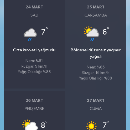
24 MART
25 MART
SALI
ÇARŞAMBA
°
°
7
6
Orta kuvvetli yağmurlu
Bölgesel düzensiz yağmur
yağışlı
Nem: %81
Rüzgar: 9 km/h
Nem: %86
Yağış Olasılığı: %88
Rüzgar: 16 km/h
Yağış Olasılığı: %88
26 MART
27 MART
PERŞEMBE
CUMA
°
°
8
7