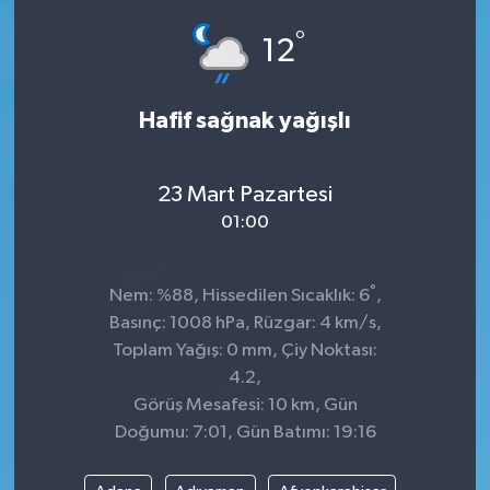
°
ÇEVRE
12
DÜNYA
Hafif sağnak yağışlı
HABERDE İNSAN
23 Mart Pazartesi
BİLİM VE TEKNOLOJİ
01:00
KAMPANYALAR
°
Nem: %88, Hissedilen Sıcaklık: 6
,
KÜLTÜR-SANAT
Basınç: 1008 hPa, Rüzgar: 4 km/s,
Toplam Yağış: 0 mm, Çiy Noktası:
Magazin
4.2,
Görüş Mesafesi: 10 km, Gün
ÖZEL HABER
Doğumu: 7:01, Gün Batımı: 19:16
POLİTİKA