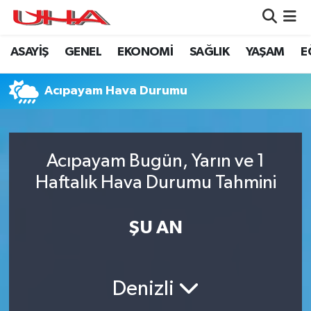
ASAYİŞ
GENEL
EKONOMİ
SAĞLIK
YAŞAM
E
ASAYİŞ
Nöbetçi Eczaneler
GÜNDEM
Hava Durumu
Acıpayam Hava Durumu
GENEL
Namaz Vakitleri
Acıpayam Bugün, Yarın ve 1
YAŞAM
Trafik Durumu
Haftalık Hava Durumu Tahmini
SAĞLIK
Puan Durumu ve Fikstür
ŞU AN
LEZETLERİMİZ
Tüm Manşetler
EKONOMİ
Son Dakika Haberleri
Denizli
EĞİTİM
Haber Arşivi