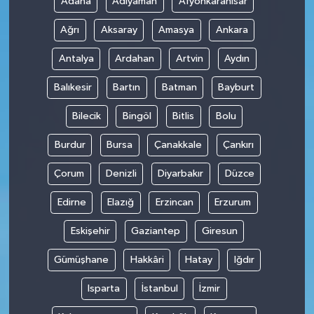
Adana
Adıyaman
Afyonkarahisar
Ağrı
Aksaray
Amasya
Ankara
SİYASET
Antalya
Ardahan
Artvin
Aydın
SPOR
Balıkesir
Bartın
Batman
Bayburt
TEKNOLOJİ
Bilecik
Bingöl
Bitlis
Bolu
VEFATLAR
Burdur
Bursa
Çanakkale
Çankırı
Çorum
Denizli
Diyarbakır
Düzce
Yerel
Edirne
Elazığ
Erzincan
Erzurum
Eskişehir
Gaziantep
Giresun
Gümüşhane
Hakkâri
Hatay
Iğdır
Isparta
İstanbul
İzmir