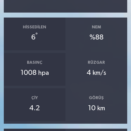
HISSEDILEN
NEM
°
6
%88
BASINÇ
RÜZGAR
1008
4
hpa
km/s
ÇIY
GÖRÜŞ
4.2
10
km