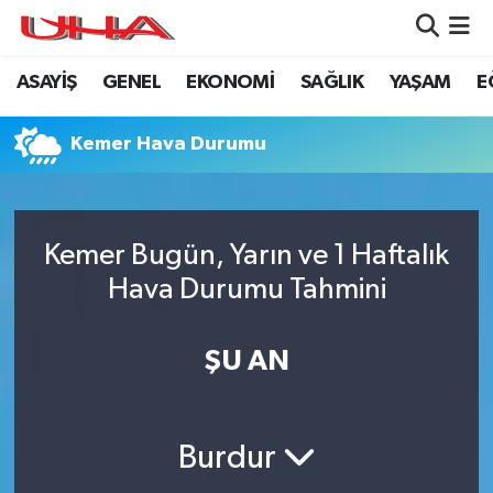
ASAYİŞ
GENEL
EKONOMİ
SAĞLIK
YAŞAM
E
ASAYİŞ
Nöbetçi Eczaneler
GÜNDEM
Hava Durumu
Kemer Hava Durumu
GENEL
Namaz Vakitleri
Kemer Bugün, Yarın ve 1 Haftalık
YAŞAM
Trafik Durumu
Hava Durumu Tahmini
SAĞLIK
Puan Durumu ve Fikstür
ŞU AN
LEZETLERİMİZ
Tüm Manşetler
EKONOMİ
Son Dakika Haberleri
Burdur
EĞİTİM
Haber Arşivi