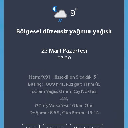
°
ÇEVRE
9
DÜNYA
Bölgesel düzensiz yağmur yağışlı
HABERDE İNSAN
23 Mart Pazartesi
BİLİM VE TEKNOLOJİ
03:00
KAMPANYALAR
°
Nem: %91, Hissedilen Sıcaklık: 5
,
KÜLTÜR-SANAT
Basınç: 1009 hPa, Rüzgar: 11 km/s,
Toplam Yağış: 0 mm, Çiy Noktası:
Magazin
3.8,
Görüş Mesafesi: 10 km, Gün
ÖZEL HABER
Doğumu: 6:59, Gün Batımı: 19:14
POLİTİKA