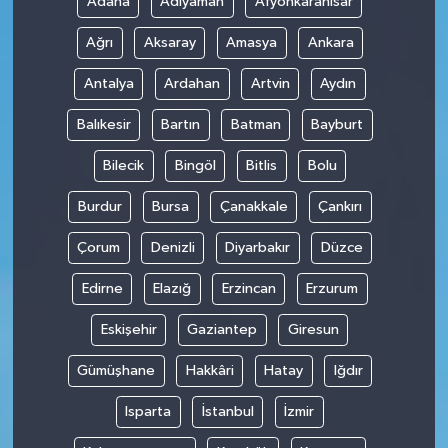
Adana
Adıyaman
Afyonkarahisar
Ağrı
Aksaray
Amasya
Ankara
SİYASET
Antalya
Ardahan
Artvin
Aydın
SPOR
Balıkesir
Bartın
Batman
Bayburt
TEKNOLOJİ
Bilecik
Bingöl
Bitlis
Bolu
VEFATLAR
Burdur
Bursa
Çanakkale
Çankırı
Çorum
Denizli
Diyarbakır
Düzce
Yerel
Edirne
Elazığ
Erzincan
Erzurum
Eskişehir
Gaziantep
Giresun
Gümüşhane
Hakkâri
Hatay
Iğdır
Isparta
İstanbul
İzmir