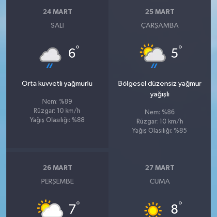
24 MART
25 MART
SALI
ÇARŞAMBA
°
°
6
5
Orta kuvvetli yağmurlu
Bölgesel düzensiz yağmur
yağışlı
Nem: %89
Rüzgar: 10 km/h
Nem: %86
Yağış Olasılığı: %88
Rüzgar: 10 km/h
Yağış Olasılığı: %85
26 MART
27 MART
PERŞEMBE
CUMA
°
°
7
8