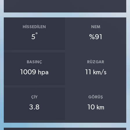
HISSEDILEN
NEM
°
5
%91
BASINÇ
RÜZGAR
1009
11
hpa
km/s
ÇIY
GÖRÜŞ
3.8
10
km