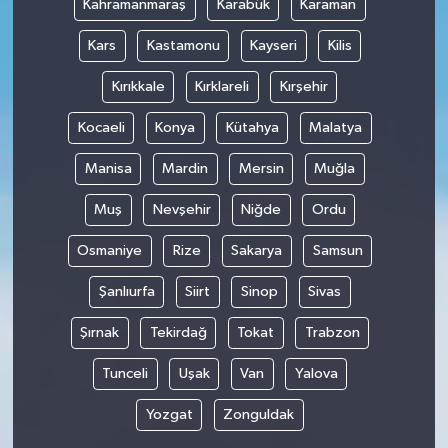
Kahramanmaraş
Karabük
Karaman
Kars
Kastamonu
Kayseri
Kilis
Kırıkkale
Kırklareli
Kırşehir
Kocaeli
Konya
Kütahya
Malatya
Manisa
Mardin
Mersin
Muğla
Muş
Nevşehir
Niğde
Ordu
Osmaniye
Rize
Sakarya
Samsun
Şanlıurfa
Siirt
Sinop
Sivas
Şırnak
Tekirdağ
Tokat
Trabzon
Tunceli
Uşak
Van
Yalova
Yozgat
Zonguldak