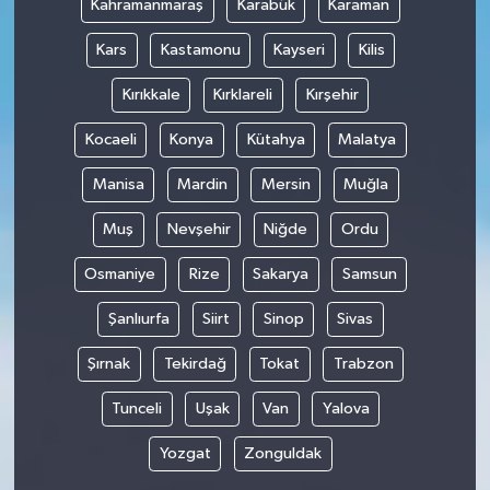
Kahramanmaraş
Karabük
Karaman
Kars
Kastamonu
Kayseri
Kilis
Kırıkkale
Kırklareli
Kırşehir
Kocaeli
Konya
Kütahya
Malatya
Manisa
Mardin
Mersin
Muğla
Muş
Nevşehir
Niğde
Ordu
Osmaniye
Rize
Sakarya
Samsun
Şanlıurfa
Siirt
Sinop
Sivas
Şırnak
Tekirdağ
Tokat
Trabzon
Tunceli
Uşak
Van
Yalova
Yozgat
Zonguldak