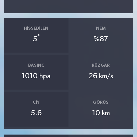
HISSEDILEN
NEM
°
5
%87
BASINÇ
RÜZGAR
1010
26
hpa
km/s
ÇIY
GÖRÜŞ
5.6
10
km