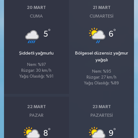
20 MART
21 MART
CUMA
CUMARTESI
°
°
5
6
Şiddetli yağmurlu
Bölgesel düzensiz yağmur
yağışlı
Nem: %97
Rüzgar: 30 km/h
Nem: %95
Yağış Olasılığı: %91
Rüzgar: 27 km/h
Yağış Olasılığı: %89
22 MART
23 MART
PAZAR
PAZARTESI
°
°
8
9