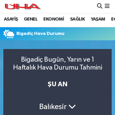
ASAYİŞ
GENEL
EKONOMİ
SAĞLIK
YAŞAM
E
ASAYİŞ
Nöbetçi Eczaneler
GÜNDEM
Hava Durumu
Bigadiç Hava Durumu
GENEL
Namaz Vakitleri
Bigadiç Bugün, Yarın ve 1
YAŞAM
Trafik Durumu
Haftalık Hava Durumu Tahmini
SAĞLIK
Puan Durumu ve Fikstür
ŞU AN
LEZETLERİMİZ
Tüm Manşetler
EKONOMİ
Son Dakika Haberleri
Balıkesir
EĞİTİM
Haber Arşivi