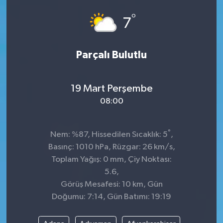
°
ÇEVRE
7
DÜNYA
Parçalı Bulutlu
HABERDE İNSAN
19 Mart Perşembe
BİLİM VE TEKNOLOJİ
08:00
KAMPANYALAR
°
Nem: %87, Hissedilen Sıcaklık: 5
,
KÜLTÜR-SANAT
Basınç: 1010 hPa, Rüzgar: 26 km/s,
Toplam Yağış: 0 mm, Çiy Noktası:
Magazin
5.6,
Görüş Mesafesi: 10 km, Gün
ÖZEL HABER
Doğumu: 7:14, Gün Batımı: 19:19
POLİTİKA