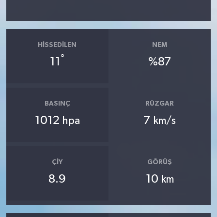
HISSEDILEN
NEM
°
11
%87
BASINÇ
RÜZGAR
1012
7
hpa
km/s
ÇIY
GÖRÜŞ
8.9
10
km