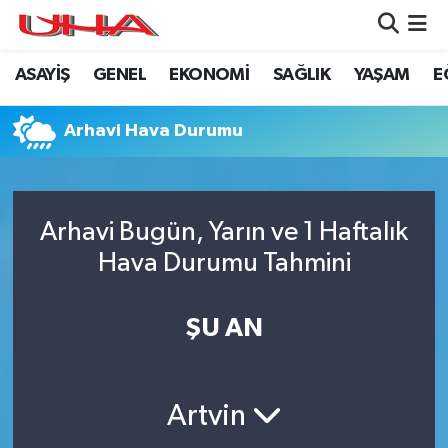
ASAYİŞ
GENEL
EKONOMİ
SAĞLIK
YAŞAM
E
ASAYİŞ
Nöbetçi Eczaneler
GÜNDEM
Hava Durumu
Arhavi Hava Durumu
GENEL
Namaz Vakitleri
Arhavi Bugün, Yarın ve 1 Haftalık
YAŞAM
Trafik Durumu
Hava Durumu Tahmini
SAĞLIK
Puan Durumu ve Fikstür
ŞU AN
LEZETLERİMİZ
Tüm Manşetler
EKONOMİ
Son Dakika Haberleri
Artvin
EĞİTİM
Haber Arşivi