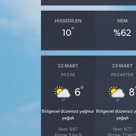
SİYASET
HISSEDILEN
NEM
SPOR
°
10
%62
TEKNOLOJİ
VEFATLAR
22 MART
23 MART
PAZAR
PAZARTESI
Yerel
°
6
8
Bölgesel düzensiz yağmur
Bölgesel düzensiz 
yağışlı
yağışlı
Nem: %87
Nem: %77
Rüzgar: 9 km/h
Rüzgar: 17 km/