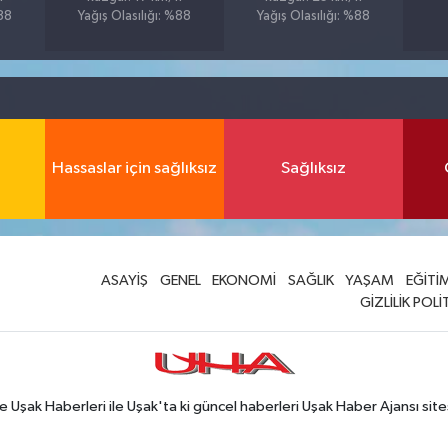
%88
Yağış Olasılığı: %88
Yağış Olasılığı: %88
Hassaslar için sağlıksız
Sağlıksız
ASAYİŞ
GENEL
EKONOMİ
SAĞLIK
YAŞAM
EĞİTİ
GİZLİLİK POLİ
Uşak Haberleri ile Uşak'ta ki güncel haberleri Uşak Haber Ajansı site