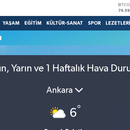
BITCO
79.59
DOLA
45,4
YAŞAM
EĞİTİM
KÜLTÜR-SANAT
SPOR
LEZETLER
EURO
53,3
u
STERL
61,6
G.ALT
6862
BİST1
ün, Yarın ve 1 Haftalık Hava Du
14.59
Ankara
°
6