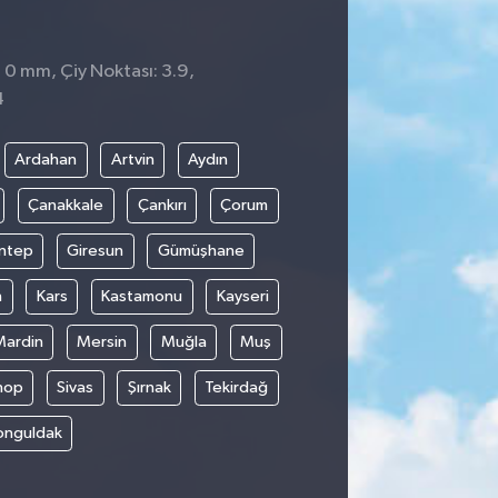
: 0 mm, Çiy Noktası: 3.9,
4
Ardahan
Artvin
Aydın
Çanakkale
Çankırı
Çorum
ntep
Giresun
Gümüşhane
n
Kars
Kastamonu
Kayseri
Mardin
Mersin
Muğla
Muş
nop
Sivas
Şırnak
Tekirdağ
onguldak