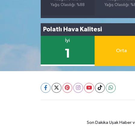
Yağış Olasılığı: %88
Yağış Olasılığı: 
Polatlı Hava Kalitesi
İyi
1
Orta
Son Dakika Uşak Haber ve 