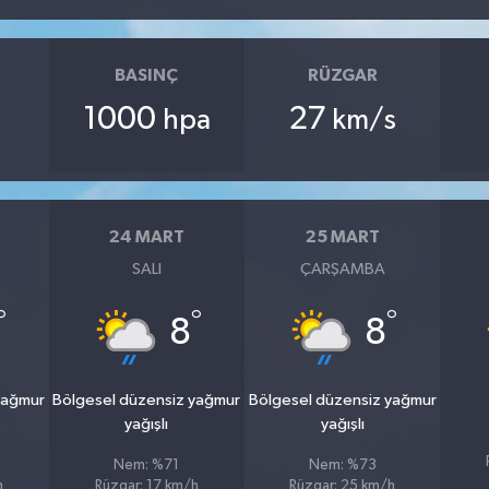
BASINÇ
RÜZGAR
1000
27
hpa
km/s
24 MART
25 MART
SALI
ÇARŞAMBA
°
°
°
8
8
yağmur
Bölgesel düzensiz yağmur
Bölgesel düzensiz yağmur
yağışlı
yağışlı
Nem: %71
Nem: %73
h
Rüzgar: 17 km/h
Rüzgar: 25 km/h