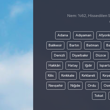
ÇEVRE
Nem: %62, Hissedilen Sı
DÜNYA
HABERDE İNSAN
Adana
Adıyaman
Afyonk
Balıkesir
Bartın
Batman
Ba
BİLİM VE TEKNOLOJİ
Denizli
Diyarbakır
Düzce
KAMPANYALAR
Hakkâri
Hatay
Iğdır
Ispart
KÜLTÜR-SANAT
Kilis
Kırıkkale
Kırklareli
Kırşe
Magazin
Nevşehir
Niğde
Ordu
Osm
Tokat
ÖZEL HABER
POLİTİKA