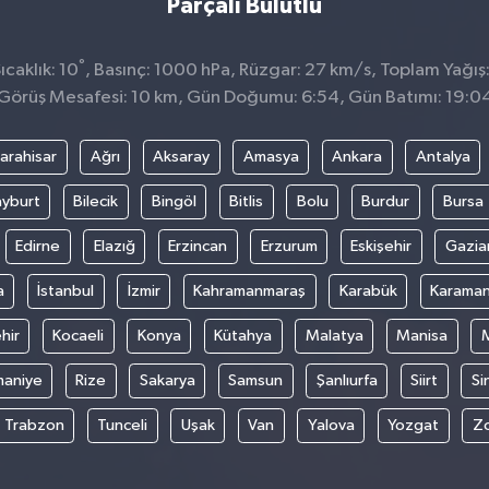
Parçalı Bulutlu
°
caklık: 10
, Basınç: 1000 hPa, Rüzgar: 27 km/s, Toplam Yağış
Görüş Mesafesi: 10 km, Gün Doğumu: 6:54, Gün Batımı: 19:0
arahisar
Ağrı
Aksaray
Amasya
Ankara
Antalya
yburt
Bilecik
Bingöl
Bitlis
Bolu
Burdur
Bursa
Edirne
Elazığ
Erzincan
Erzurum
Eskişehir
Gazia
a
İstanbul
İzmir
Kahramanmaraş
Karabük
Karama
hir
Kocaeli
Konya
Kütahya
Malatya
Manisa
aniye
Rize
Sakarya
Samsun
Şanlıurfa
Siirt
Si
Trabzon
Tunceli
Uşak
Van
Yalova
Yozgat
Z