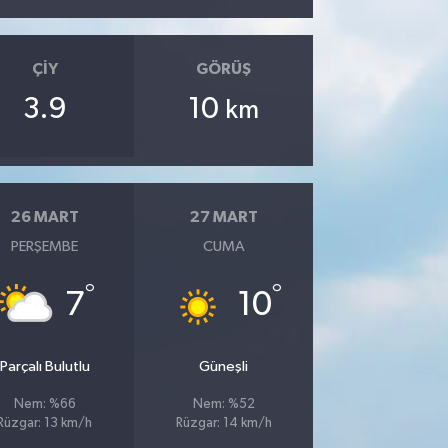
ÇIY
GÖRÜŞ
3.9
10
km
26 MART
27 MART
PERŞEMBE
CUMA
°
°
7
10
Parçalı Bulutlu
Güneşli
Nem: %66
Nem: %52
Rüzgar: 13 km/h
Rüzgar: 14 km/h