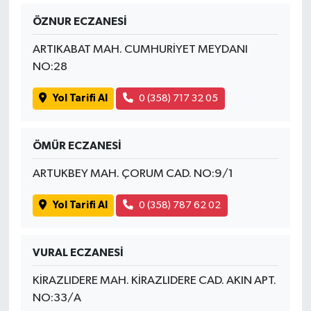
ÖZNUR ECZANESİ
SİYASET
ARTIKABAT MAH. CUMHURİYET MEYDANI
NO:28
SPOR
Yol Tarifi Al
0 (358) 717 32 05
TEKNOLOJİ
VEFATLAR
ÖMÜR ECZANESİ
ARTUKBEY MAH. ÇORUM CAD. NO:9/1
Yerel
Yol Tarifi Al
0 (358) 787 62 02
VURAL ECZANESİ
KİRAZLIDERE MAH. KİRAZLIDERE CAD. AKIN APT.
NO:33/A