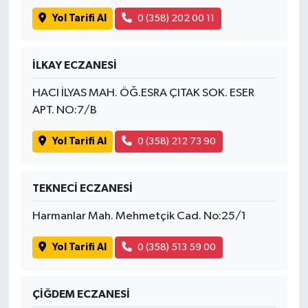
Yol Tarifi Al
0 (358) 202 00 11
İLKAY ECZANESİ
HACI İLYAS MAH. ÖĞ.ESRA ÇITAK SOK. ESER
APT. NO:7/B
Yol Tarifi Al
0 (358) 212 73 90
TEKNECİ ECZANESİ
Harmanlar Mah. Mehmetçik Cad. No:25/1
Yol Tarifi Al
0 (358) 513 59 00
ÇİĞDEM ECZANESİ