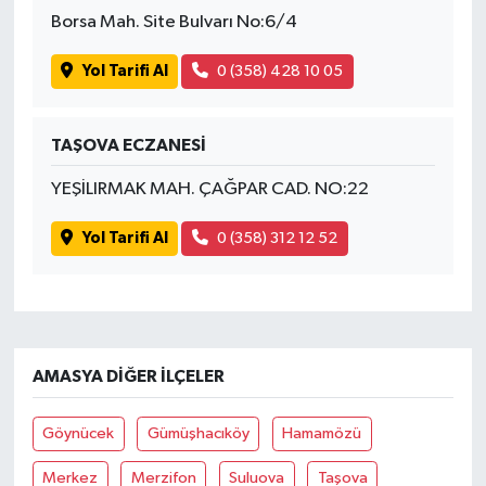
Borsa Mah. Site Bulvarı No:6/4
Yol Tarifi Al
0 (358) 428 10 05
TAŞOVA ECZANESİ
YEŞİLIRMAK MAH. ÇAĞPAR CAD. NO:22
Yol Tarifi Al
0 (358) 312 12 52
AMASYA DIĞER İLÇELER
Göynücek
Gümüşhacıköy
Hamamözü
Merkez
Merzifon
Suluova
Taşova