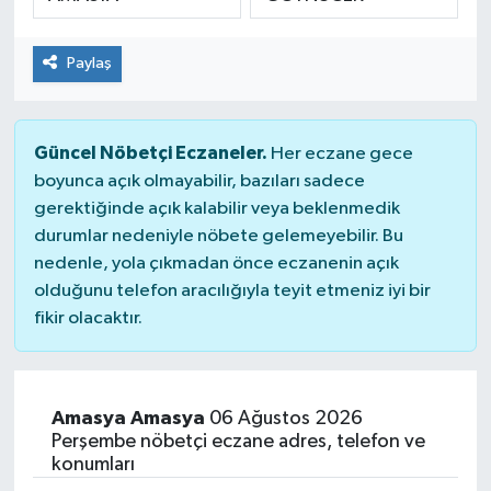
ÇEVRE
Paylaş
DÜNYA
HABERDE İNSAN
Güncel Nöbetçi Eczaneler.
Her eczane gece
boyunca açık olmayabilir, bazıları sadece
BİLİM VE TEKNOLOJİ
gerektiğinde açık kalabilir veya beklenmedik
durumlar nedeniyle nöbete gelemeyebilir. Bu
KAMPANYALAR
nedenle, yola çıkmadan önce eczanenin açık
olduğunu telefon aracılığıyla teyit etmeniz iyi bir
fikir olacaktır.
KÜLTÜR-SANAT
Magazin
Amasya Amasya
06 Ağustos 2026
ÖZEL HABER
Perşembe nöbetçi eczane adres, telefon ve
konumları
POLİTİKA