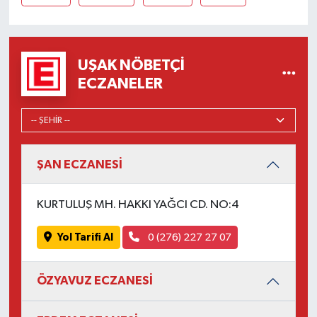
UŞAK NÖBETÇI
ECZANELER
ŞAN ECZANESİ
KURTULUŞ MH. HAKKI YAĞCI CD. NO:4
Yol Tarifi Al
0 (276) 227 27 07
ÖZYAVUZ ECZANESİ