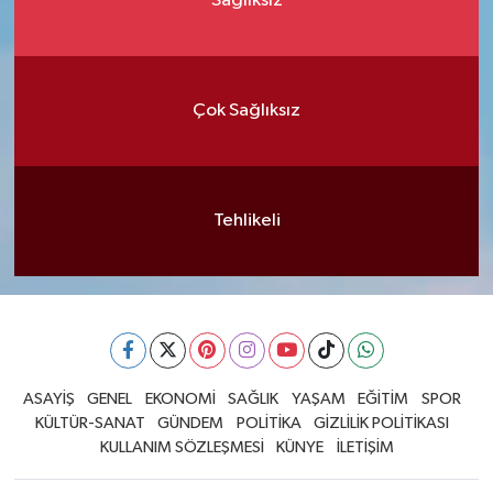
Sağlıksız
Çok Sağlıksız
Tehlikeli
ASAYİŞ
GENEL
EKONOMİ
SAĞLIK
YAŞAM
EĞİTİM
SPOR
KÜLTÜR-SANAT
GÜNDEM
POLİTİKA
GİZLİLİK POLİTİKASI
KULLANIM SÖZLEŞMESİ
KÜNYE
İLETİŞİM