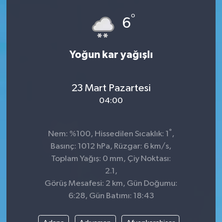
°
ÇEVRE
6
DÜNYA
Yoğun kar yağışlı
HABERDE İNSAN
23 Mart Pazartesi
BİLİM VE TEKNOLOJİ
04:00
KAMPANYALAR
°
Nem: %100, Hissedilen Sıcaklık: 1
,
KÜLTÜR-SANAT
Basınç: 1012 hPa, Rüzgar: 6 km/s,
Toplam Yağış: 0 mm, Çiy Noktası:
Magazin
2.1,
Görüş Mesafesi: 2 km, Gün Doğumu:
ÖZEL HABER
6:28, Gün Batımı: 18:43
POLİTİKA