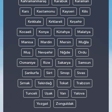
Kahramanmaraş
Karabük
Karaman
Kars
Kastamonu
Kayseri
Kilis
Kırıkkale
Kırklareli
Kırşehir
Kocaeli
Konya
Kütahya
Malatya
Manisa
Mardin
Mersin
Muğla
Muş
Nevşehir
Niğde
Ordu
Osmaniye
Rize
Sakarya
Samsun
Şanlıurfa
Siirt
Sinop
Sivas
Şırnak
Tekirdağ
Tokat
Trabzon
Tunceli
Uşak
Van
Yalova
Yozgat
Zonguldak