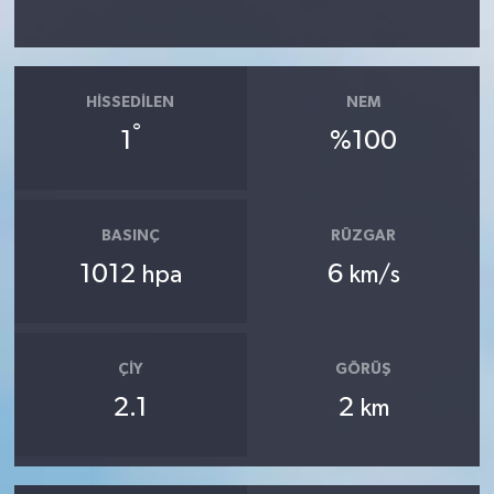
HISSEDILEN
NEM
°
1
%100
BASINÇ
RÜZGAR
1012
6
hpa
km/s
ÇIY
GÖRÜŞ
2.1
2
km