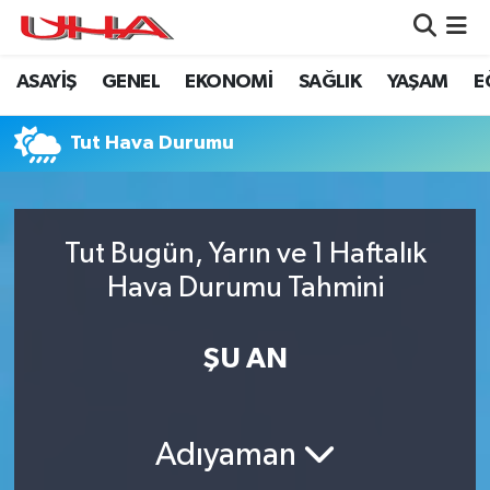
ASAYİŞ
GENEL
EKONOMİ
SAĞLIK
YAŞAM
E
ASAYİŞ
Nöbetçi Eczaneler
GÜNDEM
Hava Durumu
Tut Hava Durumu
GENEL
Namaz Vakitleri
Tut Bugün, Yarın ve 1 Haftalık
YAŞAM
Trafik Durumu
Hava Durumu Tahmini
SAĞLIK
Puan Durumu ve Fikstür
ŞU AN
LEZETLERİMİZ
Tüm Manşetler
EKONOMİ
Son Dakika Haberleri
Adıyaman
EĞİTİM
Haber Arşivi