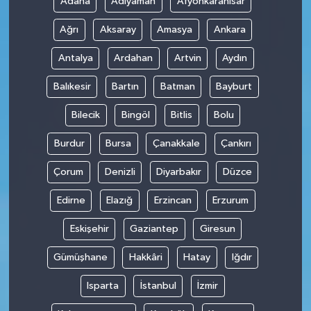
Adana
Adıyaman
Afyonkarahisar
Ağrı
Aksaray
Amasya
Ankara
SİYASET
Antalya
Ardahan
Artvin
Aydın
SPOR
Balıkesir
Bartın
Batman
Bayburt
TEKNOLOJİ
Bilecik
Bingöl
Bitlis
Bolu
VEFATLAR
Burdur
Bursa
Çanakkale
Çankırı
Çorum
Denizli
Diyarbakır
Düzce
Yerel
Edirne
Elazığ
Erzincan
Erzurum
Eskişehir
Gaziantep
Giresun
Gümüşhane
Hakkâri
Hatay
Iğdır
Isparta
İstanbul
İzmir