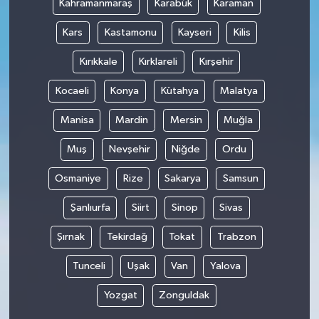
Kahramanmaraş
Karabük
Karaman
Kars
Kastamonu
Kayseri
Kilis
Kırıkkale
Kırklareli
Kırşehir
Kocaeli
Konya
Kütahya
Malatya
Manisa
Mardin
Mersin
Muğla
Muş
Nevşehir
Niğde
Ordu
Osmaniye
Rize
Sakarya
Samsun
Şanlıurfa
Siirt
Sinop
Sivas
Şırnak
Tekirdağ
Tokat
Trabzon
Tunceli
Uşak
Van
Yalova
Yozgat
Zonguldak