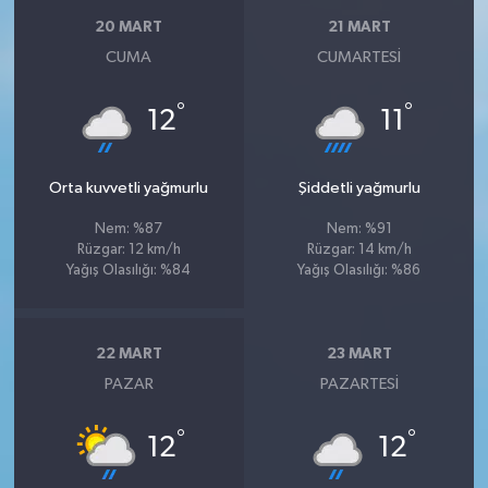
20 MART
21 MART
CUMA
CUMARTESI
°
°
12
11
Orta kuvvetli yağmurlu
Şiddetli yağmurlu
Nem: %87
Nem: %91
Rüzgar: 12 km/h
Rüzgar: 14 km/h
Yağış Olasılığı: %84
Yağış Olasılığı: %86
22 MART
23 MART
PAZAR
PAZARTESI
°
°
12
12