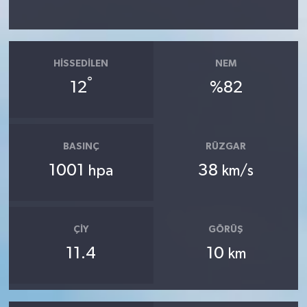
HISSEDILEN
NEM
°
12
%82
BASINÇ
RÜZGAR
1001
38
hpa
km/s
ÇIY
GÖRÜŞ
11.4
10
km