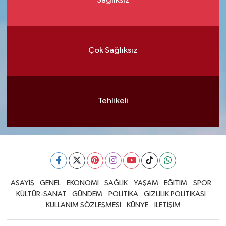
Sağlıksız
Çok Sağlıksız
Tehlikeli
ASAYİŞ
GENEL
EKONOMİ
SAĞLIK
YAŞAM
EĞİTİM
SPOR
KÜLTÜR-SANAT
GÜNDEM
POLİTİKA
GİZLİLİK POLİTİKASI
KULLANIM SÖZLEŞMESİ
KÜNYE
İLETİŞİM