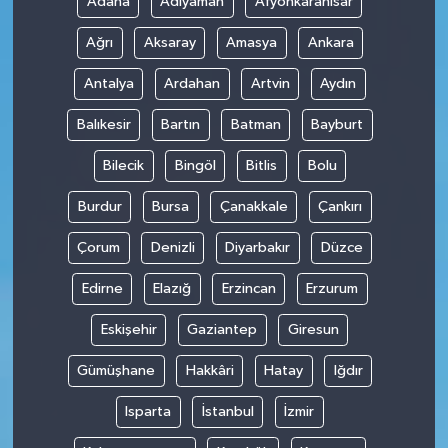
Adana
Adıyaman
Afyonkarahisar
Ağrı
Aksaray
Amasya
Ankara
SİYASET
Antalya
Ardahan
Artvin
Aydın
SPOR
Balıkesir
Bartın
Batman
Bayburt
TEKNOLOJİ
Bilecik
Bingöl
Bitlis
Bolu
VEFATLAR
Burdur
Bursa
Çanakkale
Çankırı
Çorum
Denizli
Diyarbakır
Düzce
Yerel
Edirne
Elazığ
Erzincan
Erzurum
Eskişehir
Gaziantep
Giresun
Gümüşhane
Hakkâri
Hatay
Iğdır
Isparta
İstanbul
İzmir