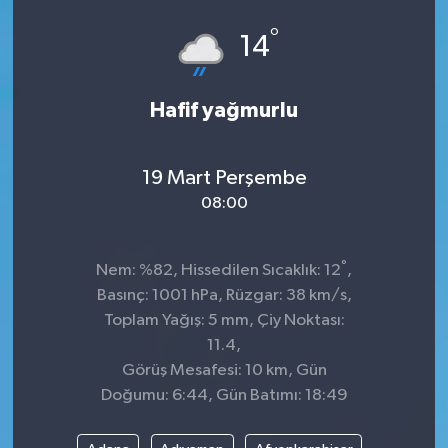
°
ÇEVRE
14
DÜNYA
Hafif yağmurlu
HABERDE İNSAN
19 Mart Perşembe
BİLİM VE TEKNOLOJİ
08:00
KAMPANYALAR
°
Nem: %82, Hissedilen Sıcaklık: 12
,
KÜLTÜR-SANAT
Basınç: 1001 hPa, Rüzgar: 38 km/s,
Toplam Yağış: 5 mm, Çiy Noktası:
Magazin
11.4,
Görüş Mesafesi: 10 km, Gün
ÖZEL HABER
Doğumu: 6:44, Gün Batımı: 18:49
POLİTİKA