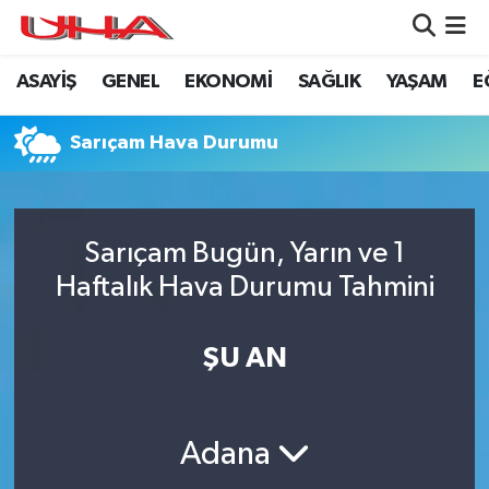
ASAYİŞ
GENEL
EKONOMİ
SAĞLIK
YAŞAM
E
ASAYİŞ
Nöbetçi Eczaneler
GÜNDEM
Hava Durumu
Sarıçam Hava Durumu
GENEL
Namaz Vakitleri
Sarıçam Bugün, Yarın ve 1
YAŞAM
Trafik Durumu
Haftalık Hava Durumu Tahmini
SAĞLIK
Puan Durumu ve Fikstür
ŞU AN
LEZETLERİMİZ
Tüm Manşetler
EKONOMİ
Son Dakika Haberleri
Adana
EĞİTİM
Haber Arşivi